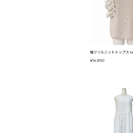
袖フリルニットトップス be
¥14,850