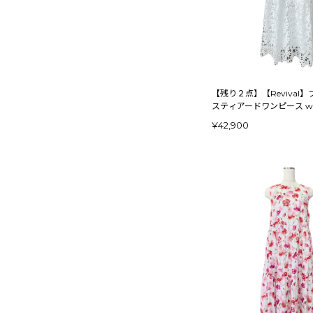
【残り２点】【Revival
スティアー
¥42,900