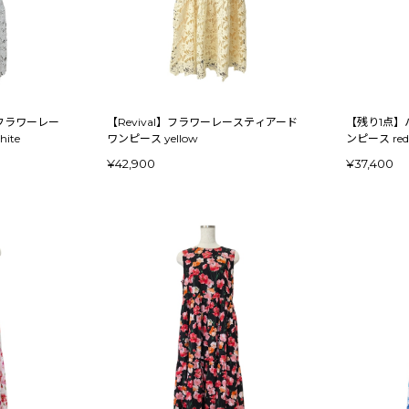
】フラワーレー
【Revival】フラワーレースティアード
【残り1点】
ドワンピース white
ワンピース yellow
ンピース red
¥42,900
¥37,400