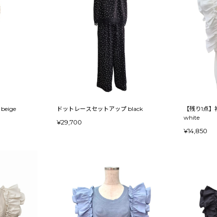
eige
ドットレースセットアップ black
【残り1点】
white
¥29,700
¥14,850