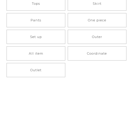
Tops
Skirt
Pants
One piece
Set up
Outer
All item
Coordinate
Outlet