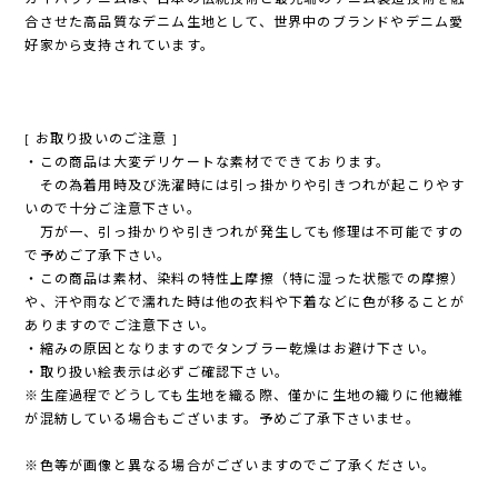
合させた高品質なデニム生地として、世界中のブランドやデニム愛
好家から支持されています。
[ お取り扱いのご注意 ]
・この商品は大変デリケートな素材でできております。
その為着用時及び洗濯時には引っ掛かりや引きつれが起こりやす
いので十分ご注意下さい。
万が一、引っ掛かりや引きつれが発生しても修理は不可能ですの
で予めご了承下さい。
・この商品は素材、染料の特性上摩擦（特に湿った状態での摩擦）
や、汗や雨などで濡れた時は他の衣料や下着などに色が移ることが
ありますのでご注意下さい。
・縮みの原因となりますのでタンブラー乾燥はお避け下さい。
・取り扱い絵表示は必ずご確認下さい。
※生産過程でどうしても生地を織る際、僅かに生地の織りに他繊維
が混紡している場合もございます。予めご了承下さいませ。
※色等が画像と異なる場合がございますのでご了承ください。