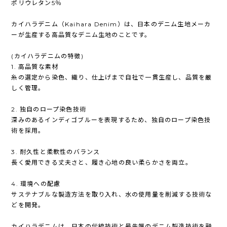
ポリウレタン5％
カイハラデニム（Kaihara Denim）は、日本のデニム生地メーカ
ーが生産する高品質なデニム生地のことです。
(カイハラデニムの特徴)
1. 高品質な素材
糸の選定から染色、織り、仕上げまで自社で一貫生産し、品質を厳
しく管理。
2. 独自のロープ染色技術
深みのあるインディゴブルーを表現するため、独自のロープ染色技
術を採用。
3. 耐久性と柔軟性のバランス
長く愛用できる丈夫さと、履き心地の良い柔らかさを両立。
4. 環境への配慮
サステナブルな製造方法を取り入れ、水の使用量を削減する技術な
どを開発。
カイハラデニムは、日本の伝統技術と最先端のデニム製造技術を融