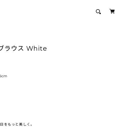
ボンブラウス White
6cm
毎日をもっと美しく。