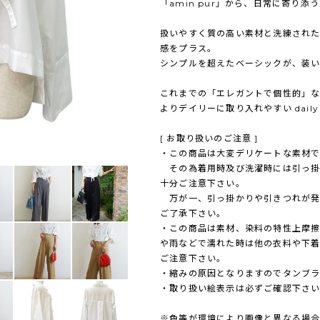
「amin pur」から、日常に寄り添うライ
扱いやすく質の高い素材と洗練され
感をプラス。
シンプルを超えたベーシックが、装い
これまでの「エレガントで個性的」なam
よりデイリーに取り入れやすい daily
[ お取り扱いのご注意 ]
・この商品は大変デリケートな素材で
その為着用時及び洗濯時には引っ掛
十分ご注意下さい。
万が一、引っ掛かりや引きつれが発
ご了承下さい。
・この商品は素材、染料の特性上摩
や雨などで濡れた時は他の衣料や下
ご注意下さい。
・縮みの原因となりますのでタンブ
・取り扱い絵表示は必ずご確認下さ
※色等が環境により画像と異なる場