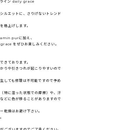
ン daily grace
たシルエットに、さりげないトレンド
を格上げします。
in purに加え、
 grace をぜひお楽しみください。
できております。
かりや引きつれが起こりやすいので
生しても修理は不可能ですので予め
擦（特に湿った状態での摩擦）や、汗
着などに色が移ることがありますので
ラー乾燥はお避け下さい。
い。
合がございますのでご了承ください。