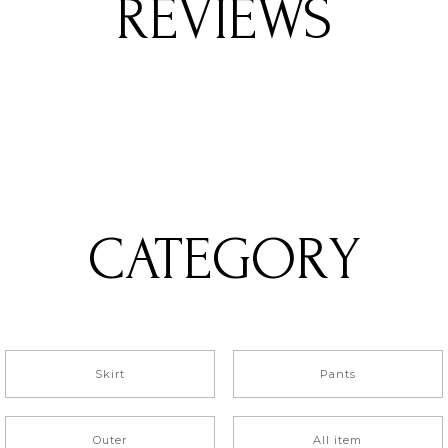
REVIEWS
CATEGORY
Skirt
Pants
Outer
All item