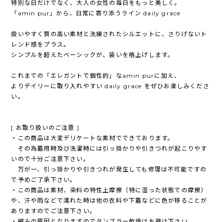
特別な日だけでなく、大人の女性の毎日をもっと美しく。
「amin pur」から、日常に寄り添うライン daily grace
扱いやすく質の高い素材と洗練されたシルエットに、さりげないト
レンド感をプラス。
シンプルを超えたベーシックが、装いを格上げします。
これまでの「エレガントで個性的」なamin purに加え、
よりデイリーに取り入れやすい daily grace をぜひお楽しみくださ
い。
[ お取り扱いのご注意 ]
・この商品は大変デリケートな素材でできております。
その為着用時及び洗濯時には引っ掛かりや引きつれが起こりやす
いので十分ご注意下さい。
万が一、引っ掛かりや引きつれが発生しても修理は不可能ですの
で予めご了承下さい。
・この商品は素材、染料の特性上摩擦（特に湿った状態での摩擦）
や、汗や雨などで濡れた時は他の衣料や下着などに色が移ることが
ありますのでご注意下さい。
・縮みの原因となりますのでタンブラー乾燥はお避け下さい。