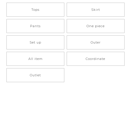
Tops
Skirt
Pants
One piece
Set up
Outer
All item
Coordinate
Outlet