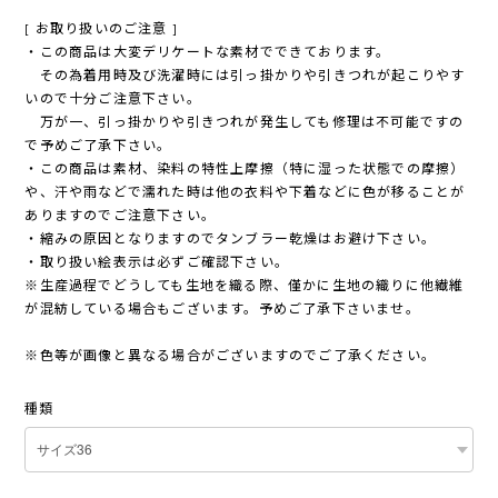
[ お取り扱いのご注意 ]
・この商品は大変デリケートな素材でできております。
その為着用時及び洗濯時には引っ掛かりや引きつれが起こりやす
いので十分ご注意下さい。
万が一、引っ掛かりや引きつれが発生しても修理は不可能ですの
で予めご了承下さい。
・この商品は素材、染料の特性上摩擦（特に湿った状態での摩擦）
や、汗や雨などで濡れた時は他の衣料や下着などに色が移ることが
ありますのでご注意下さい。
・縮みの原因となりますのでタンブラー乾燥はお避け下さい。
・取り扱い絵表示は必ずご確認下さい。
※生産過程でどうしても生地を織る際、僅かに生地の織りに他繊維
が混紡している場合もございます。予めご了承下さいませ。
※色等が画像と異なる場合がございますのでご了承ください。
種類