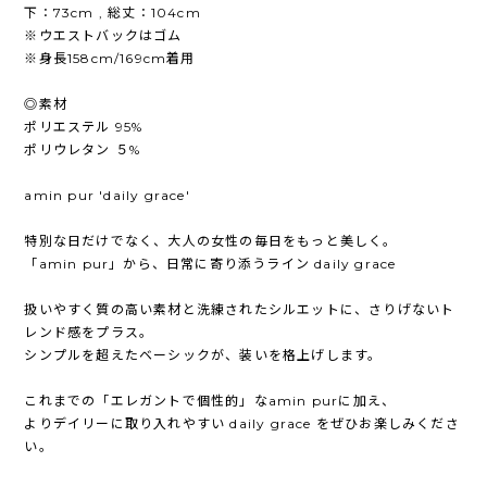
下：73cm , 総丈：104cm
※ウエストバックはゴム
※身長158cm/169cm着用
◎素材
ポリエステル 95%
ポリウレタン ５%
amin pur 'daily grace'
特別な日だけでなく、大人の女性の毎日をもっと美しく。
「amin pur」から、日常に寄り添うライン daily grace
扱いやすく質の高い素材と洗練されたシルエットに、さりげないト
レンド感をプラス。
シンプルを超えたベーシックが、装いを格上げします。
これまでの「エレガントで個性的」なamin purに加え、
よりデイリーに取り入れやすい daily grace をぜひお楽しみくださ
い。