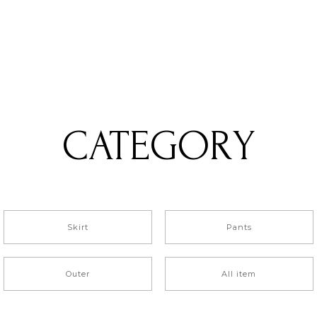
CATEGORY
Skirt
Pants
Outer
All item