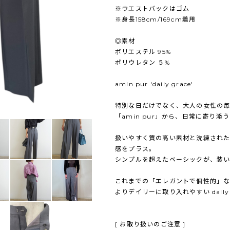
※ウエストバックはゴム
※身長158cm/169cm着用
◎素材
ポリエステル 95%
ポリウレタン ５%
amin pur 'daily grace'
特別な日だけでなく、大人の女性の
「amin pur」から、日常に寄り添うライ
扱いやすく質の高い素材と洗練され
感をプラス。
シンプルを超えたベーシックが、装い
これまでの「エレガントで個性的」なam
よりデイリーに取り入れやすい daily
[ お取り扱いのご注意 ]