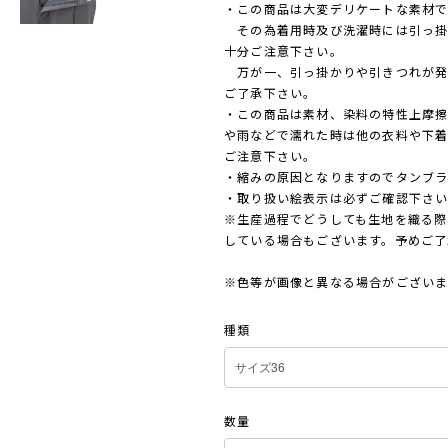
・この商品は大変デリケートな素材で
その為着用時及び洗濯時には引っ掛
十分ご注意下さい。
万が一、引っ掛かりや引きつれが発
ご了承下さい。
・この商品は素材、染料の特性上摩
や雨などで濡れた時は他の衣料や下
ご注意下さい。
・縮みの原因となりますのでタンブ
・取り扱い絵表示は必ずご確認下さ
※生産過程でどうしても生地を織る際
している場合もございます。予めご了
※色等が画像と異なる場合がござい
種類
数量