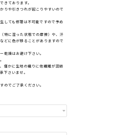
できております。
かりや引きつれが起こりやすいので
生しても修理は不可能ですので予め
擦（特に湿った状態での摩擦）や、汗
着などに色が移ることがありますので
ラー乾燥はお避け下さい。
い。
、僅かに生地の織りに他繊維が混紡
承下さいませ。
ますのでご了承ください。