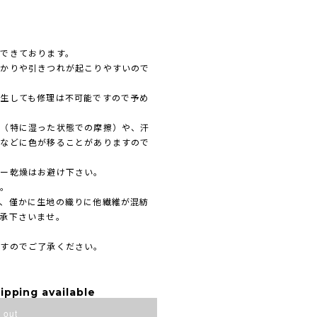
できております。
かりや引きつれが起こりやすいので
生しても修理は不可能ですので予め
擦（特に湿った状態での摩擦）や、汗
着などに色が移ることがありますので
ラー乾燥はお避け下さい。
い。
、僅かに生地の織りに他繊維が混紡
承下さいませ。
ますのでご了承ください。
ipping available
 out