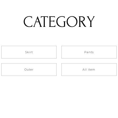
CATEGORY
Skirt
Pants
Outer
All item