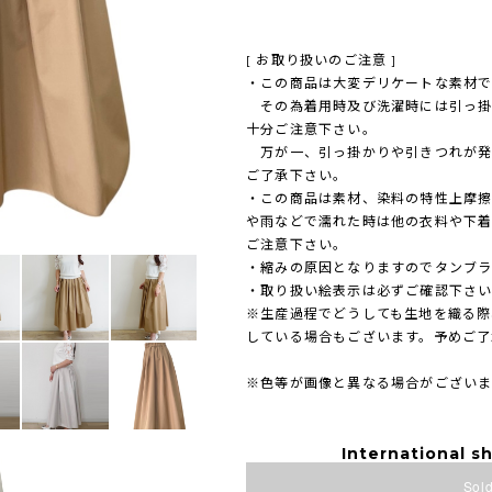
[ お取り扱いのご注意 ]
・この商品は大変デリケートな素材で
その為着用時及び洗濯時には引っ掛
十分ご注意下さい。
万が一、引っ掛かりや引きつれが発
ご了承下さい。
・この商品は素材、染料の特性上摩
や雨などで濡れた時は他の衣料や下
ご注意下さい。
・縮みの原因となりますのでタンブ
・取り扱い絵表示は必ずご確認下さ
※生産過程でどうしても生地を織る際
している場合もございます。予めご了
※色等が画像と異なる場合がござい
International sh
Sold