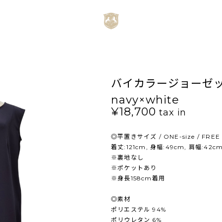
バイカラージョーゼ
navy×white
¥18,700
tax in
◎平置きサイズ / ONE-size / FREE
着丈:121cm, 身幅:49cm, 肩幅:42c
※裏地なし
※ポケットあり
※身長158cm着用
◎素材
ポリエステル 94%
ポリウレタン 6%