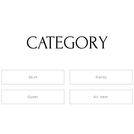
CATEGORY
Skirt
Pants
Outer
All item