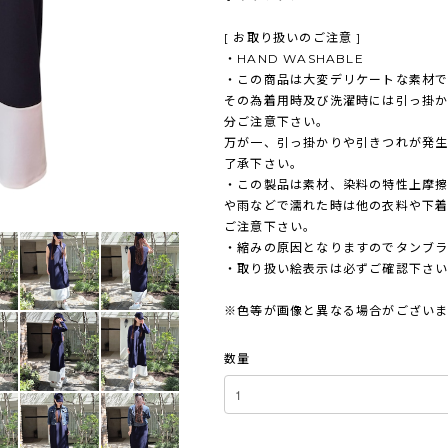
[ お取り扱いのご注意 ]
・HAND WASHABLE
・この商品は大変デリケートな素材で
その為着用時及び洗濯時には引っ掛
分ご注意下さい。
万が一、引っ掛かりや引きつれが発生
了承下さい。
・この製品は素材、染料の特性上摩
や雨などで濡れた時は他の衣料や下
ご注意下さい。
・縮みの原因となりますのでタンブ
・取り扱い絵表示は必ずご確認下さ
※色等が画像と異なる場合がござい
数量