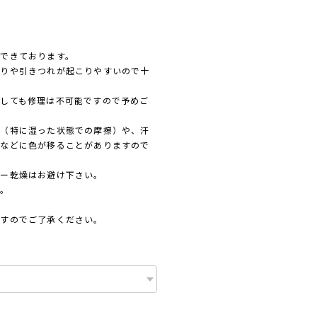
できております。
かりや引きつれが起こりやすいので十
しても修理は不可能ですので予めご
擦（特に湿った状態での摩擦）や、汗
着などに色が移ることがありますので
ラー乾燥はお避け下さい。
い。
ますのでご了承ください。