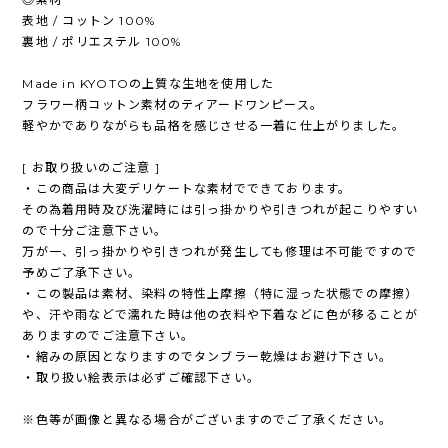
表地 / コットン 100%
裏地 / ポリエステル 100%
Made in KYOTOの上質な生地を使用した
フラワー柄コットン素材のティアードワンピース。
軽やかでありながらも品格を感じさせる一着に仕上がりました。
[ お取り扱いのご注意 ]
・この商品は大変デリケートな素材でできております。
その為着用時及び洗濯時には引っ掛かりや引きつれが起こりやすい
ので十分ご注意下さい。
万が一、引っ掛かりや引きつれが発生しても修理は不可能ですので
予めご了承下さい。
・この製品は素材、染料の特性上摩擦（特に湿った状態での摩擦）
や、汗や雨などで濡れた時は他の衣料や下着などに色が移ることが
ありますのでご注意下さい。
・縮みの原因となりますのでタンブラー乾燥はお避け下さい。
・取り扱い絵表示は必ずご確認下さい。
※色等が画像と異なる場合がございますのでご了承ください。