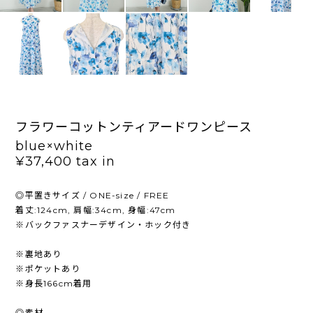
フラワーコットンティアードワンピース
blue×white
¥37,400
tax in
◎平置きサイズ / ONE-size / FREE
着丈:124cm, 肩幅:34cm, 身幅:47cm
※バックファスナーデザイン・ホック付き
※裏地あり
※ポケットあり
※身長166cm着用
◎素材