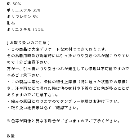
綿 60%
ポリエステル 35%
ポリウレタン 5%
別布
ポリエステル 100%
[ お取り扱いのご注意 ]
・この商品は大変デリケートな素材でできております。
その為着用時及び洗濯時には引っ掛かりや引きつれが起こりやすい
ので十分ご注意下さい。
万が一、引っ掛かりや引きつれが発生しても修理は不可能ですので
予めご了承下さい。
・この製品は素材、染料の特性上摩擦（特に湿った状態での摩擦）
や、汗や雨などで濡れた時は他の衣料や下着などに色が移ることが
ありますのでご注意下さい。
・縮みの原因となりますのでタンブラー乾燥はお避け下さい。
・取り扱い絵表示は必ずご確認下さい。
※色等が画像と異なる場合がございますのでご了承ください。
数量