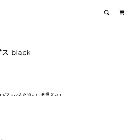
 black
cm/フリル込み49cm, 身幅:51cm