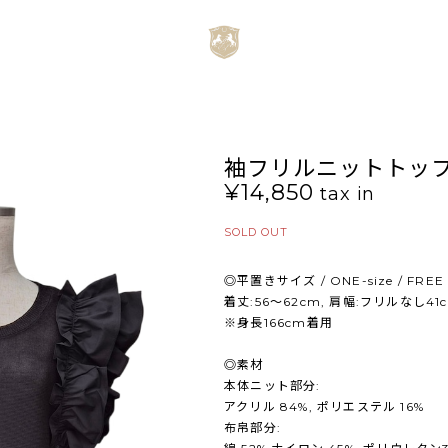
袖フリルニットトップス
¥14,850
tax in
SOLD OUT
◎平置きサイズ / ONE-size / FREE
着丈:56～62cm, 肩幅:フリルなし41
※身長166cm着用
◎素材
本体ニット部分:
アクリル 84%, ポリエステル 16%
布帛部分: