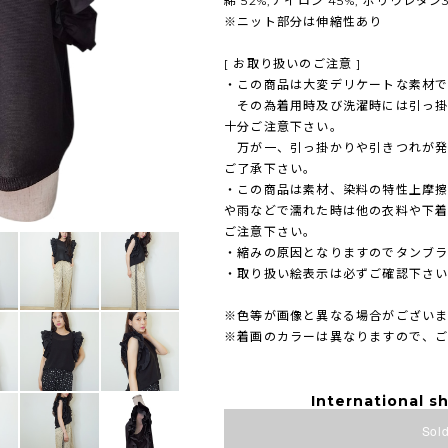
綿 52%,ナイロン 45%, ポリウレタン
※ニット部分は伸縮性あり
[ お取り扱いのご注意 ]
・この商品は大変デリケートな素材で
その為着用時及び洗濯時には引っ掛
十分ご注意下さい。
万が一、引っ掛かりや引きつれが発
ご了承下さい。
・この商品は素材、染料の特性上摩
や雨などで濡れた時は他の衣料や下
ご注意下さい。
・縮みの原因となりますのでタンブ
・取り扱い絵表示は必ずご確認下さ
※色等が画像と異なる場合がござい
※着画のカラーは異なりますので、
International sh
Sold