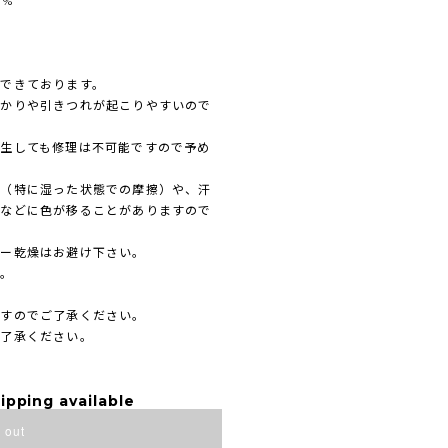
3%
できております。
かりや引きつれが起こりやすいので
生しても修理は不可能ですので予め
擦（特に湿った状態での摩擦）や、汗
着などに色が移ることがありますので
ラー乾燥はお避け下さい。
い。
ますのでご了承ください。
ご了承ください。
ipping available
 out