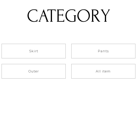
CATEGORY
Skirt
Pants
Outer
All item