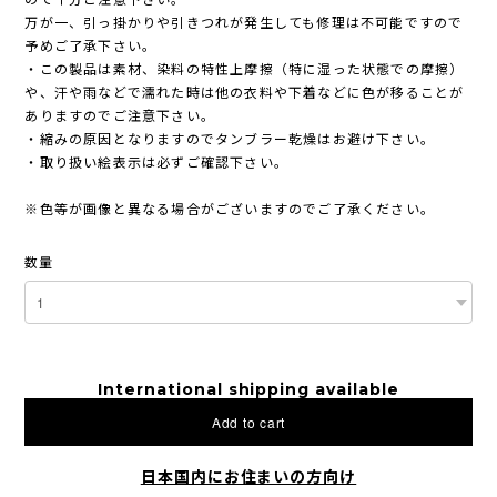
万が一、引っ掛かりや引きつれが発生しても修理は不可能ですので
予めご了承下さい。
・この製品は素材、染料の特性上摩擦（特に湿った状態での摩擦）
や、汗や雨などで濡れた時は他の衣料や下着などに色が移ることが
ありますのでご注意下さい。
・縮みの原因となりますのでタンブラー乾燥はお避け下さい。
・取り扱い絵表示は必ずご確認下さい。
※色等が画像と異なる場合がございますのでご了承ください。
数量
International shipping available
Add to cart
日本国内にお住まいの方向け