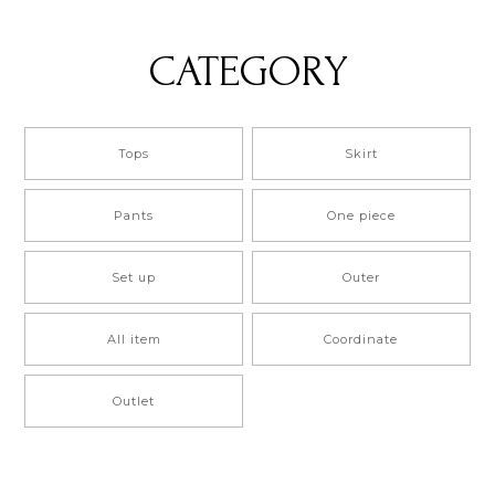
CATEGORY
Tops
Skirt
Pants
One piece
Set up
Outer
All item
Coordinate
Outlet