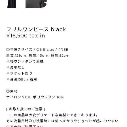
フリルワンピース black
¥16,500
tax in
◎平置きサイズ / ONE-size / FREE
着丈:121cm, 肩幅:43cm, 身幅:52cm
※後ワンボタンで着脱
※裏地なし
※ポケットあり
※身長158cm着用
◎素材
ナイロン 90%, ポリウレタン 10%
[ お取り扱いのご注意 ]
・この商品は大変デリケートな素材でできております。
その為着用時及び洗濯時には引っ掛かりや引きつれが起こりやすい
ので十分ご注意下さい。