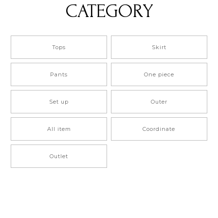
CATEGORY
Tops
Skirt
Pants
One piece
Set up
Outer
All item
Coordinate
Outlet