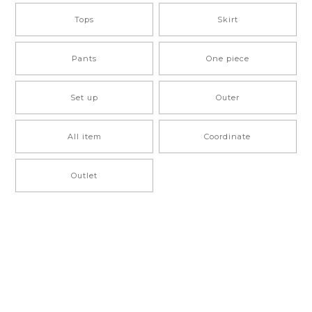
Tops
Skirt
Pants
One piece
Set up
Outer
All item
Coordinate
Outlet