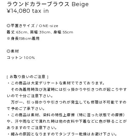
ラウンドカラーブラウス Beige
¥14,080
tax in
◎平置きサイズ / ONE-size
着丈:63cm, 肩幅:39cm, 身幅:55cm
※身長158cm着用
◎素材
コットン 100%
[ お取り扱いのご注意 ]
・この商品は大変デリケートな素材でできております。
その為着用時及び洗濯時には引っ掛かりや引きつれが起こりやす
いので十分ご注意下さい。
万が一、引っ掛かりや引きつれが発生しても修理は不可能ですの
で予めご了承下さい。
・この商品は素材、染料の特性上摩擦（特に湿った状態での摩擦）
や、汗や雨などで濡れた時は他の衣料や下着などに色が移ることが
ありますのでご注意下さい。
・縮みの原因となりますのでタンブラー乾燥はお避け下さい。