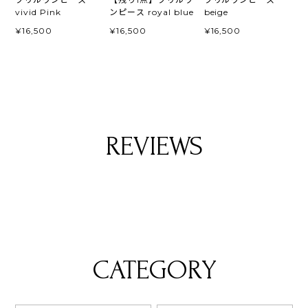
vivid Pink
ンピース royal blue
beige
¥16,500
¥16,500
¥16,500
REVIEWS
CATEGORY