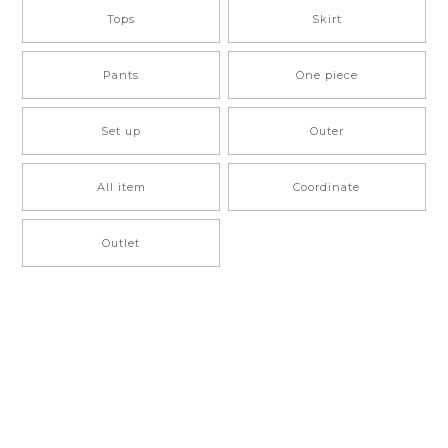
Tops
Skirt
Pants
One piece
Set up
Outer
All item
Coordinate
Outlet