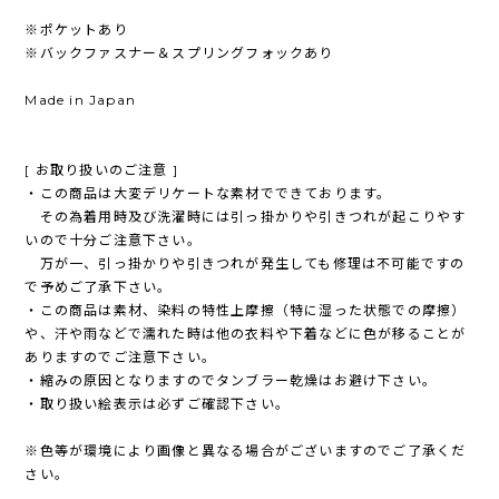
※ポケットあり
※バックファスナー＆スプリングフォックあり
Made in Japan
[ お取り扱いのご注意 ]
・この商品は大変デリケートな素材でできております。
その為着用時及び洗濯時には引っ掛かりや引きつれが起こりやす
いので十分ご注意下さい。
万が一、引っ掛かりや引きつれが発生しても修理は不可能ですの
で予めご了承下さい。
・この商品は素材、染料の特性上摩擦（特に湿った状態での摩擦）
や、汗や雨などで濡れた時は他の衣料や下着などに色が移ることが
ありますのでご注意下さい。
・縮みの原因となりますのでタンブラー乾燥はお避け下さい。
・取り扱い絵表示は必ずご確認下さい。
※色等が環境により画像と異なる場合がございますのでご了承くだ
さい。