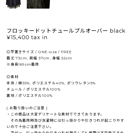
フロッキードットチュールプルオーバー black
¥15,400
tax in
◎平置きサイズ / ONE-size / FREE
着丈:73cm, 肩幅:37cm, 身幅:52cm
※身長169cm着用
◎素材
本体 / 綿55%, ポリエステル40%, ポリウレタン5%
チュール / ポリエステル100%
裏地 / ポリエステル100%
[ お取り扱いのご注意 ]
・この商品は大変デリケートな素材でできております。
その為着用時及び洗濯時には引っ掛かりや引きつれが起こりやす
いので十分ご注意下さい。
万が一、引っ掛かりや引きつれが発生しても修理は不可能ですの