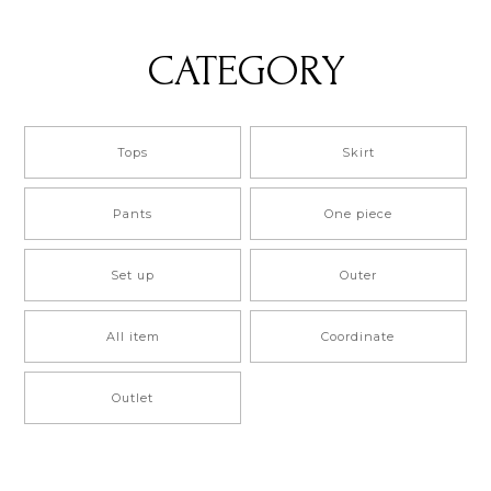
CATEGORY
Tops
Skirt
Pants
One piece
Set up
Outer
All item
Coordinate
Outlet