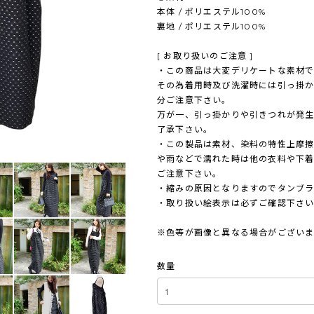
本体 / ポリエステル100%
裏地 / ポリエステル100%
[ お取り扱いのご注意 ]
・この商品は大変デリケートな素材で
その為着用時及び洗濯時には引っ掛
分ご注意下さい。
万が一、引っ掛かりや引きつれが発生
了承下さい。
・この製品は素材、染料の特性上摩
や雨などで濡れた時は他の衣料や下
ご注意下さい。
・縮みの原因となりますのでタンブ
・取り扱い絵表示は必ずご確認下さ
※色等が画像と異なる場合がござい
数量