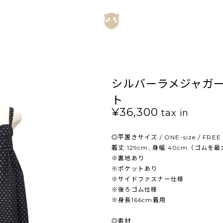
シルバーラメジャガ
ト
¥36,300
tax in
◎平置きサイズ / ONE-size / FREE
着丈:129cm, 身幅:40cm（ゴムを
※裏地あり
※ポケットあり
※サイドファスナー仕様
※後ろゴム仕様
※身長166cm着用
◎素材