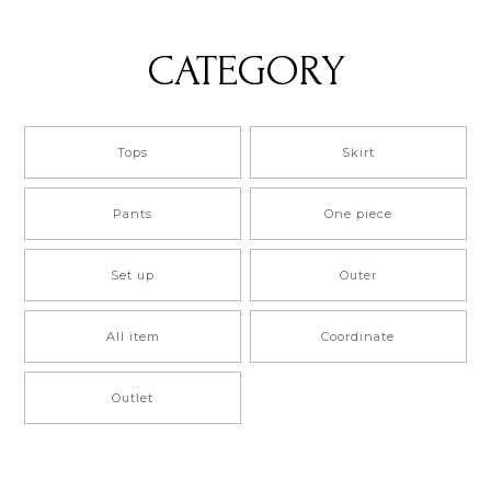
CATEGORY
Tops
Skirt
Pants
One piece
Set up
Outer
All item
Coordinate
Outlet