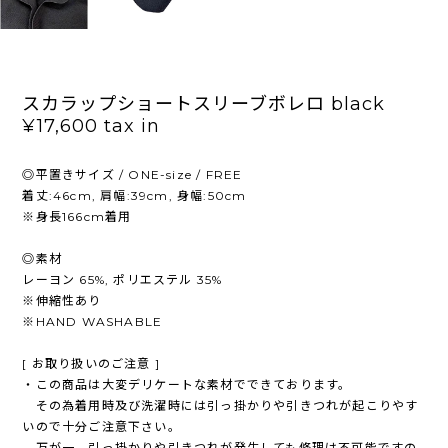
スカラップショートスリーブボレロ black
¥17,600
tax in
◎平置きサイズ / ONE-size / FREE
着丈:46cm, 肩幅:39cm, 身幅:50cm
※身長166cm着用
◎素材
レーヨン 65%, ポリエステル 35%
※伸縮性あり
※HAND WASHABLE
[ お取り扱いのご注意 ]
・この商品は大変デリケートな素材でできております。
その為着用時及び洗濯時には引っ掛かりや引きつれが起こりやす
いので十分ご注意下さい。
万が一、引っ掛かりや引きつれが発生しても修理は不可能ですの