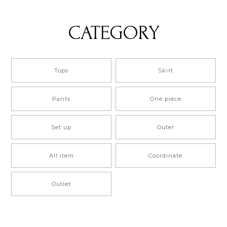
CATEGORY
Tops
Skirt
Pants
One piece
Set up
Outer
All item
Coordinate
Outlet